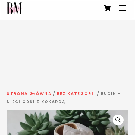
Cart
Men
Skip
to
STRONA GŁÓWNA
/
BEZ KATEGORII
/ BUCIKI-
content
NIECHODKI Z KOKARDĄ