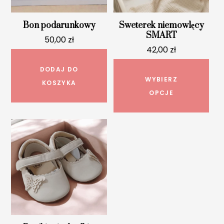
Bon podarunkowy
Sweterek niemowlęcy
SMART
50,00
zł
42,00
zł
Ten
DODAJ DO
pro
WYBIERZ
KOSZYKA
ma
OPCJE
wie
war
Opc
mo
wyb
na
str
pro