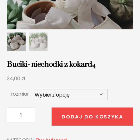
Buciki- niechodki z kokardą
34,00
zł
rozmiar
ilość
DODAJ DO KOSZYKA
Buciki-
niechodki
z
Bez kategorii
KATEGORIA: