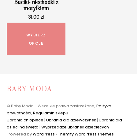
Buciki- niechodki z
motylkiem
31,00
zł
Ten
produkt
WYBIERZ
ma
OPCJE
wiele
wariantów.
Opcje
można
wybrać
BABY MODA
na
stronie
© Baby Moda - Wszelkie prawa zastrzeżone,
Polityka
produktu
prywatności
,
Regulamin sklepu
Ubrania chłopięce
|
Ubrania dla dziewczynek
|
Ubrania dla
dzieci na święta
|
Wyprzedaże ubranek dziecięcych
-
Powered by
WordPress
•
Themify WordPress Themes