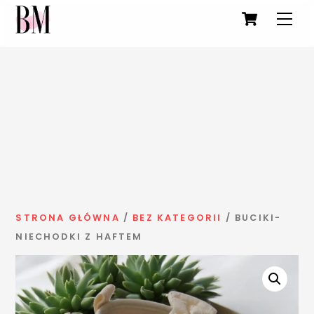
Cart
Men
Skip
to
STRONA GŁÓWNA
/
BEZ KATEGORII
/ BUCIKI-
content
NIECHODKI Z HAFTEM