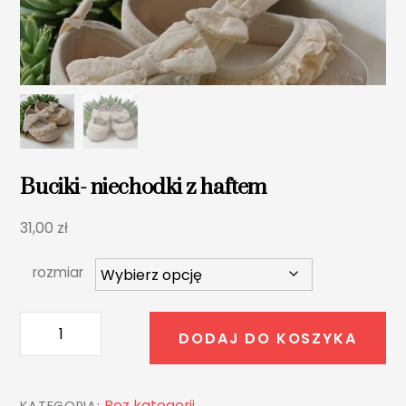
Buciki- niechodki z haftem
31,00
zł
rozmiar
ilość
DODAJ DO KOSZYKA
Buciki-
niechodki
z
Bez kategorii
KATEGORIA: