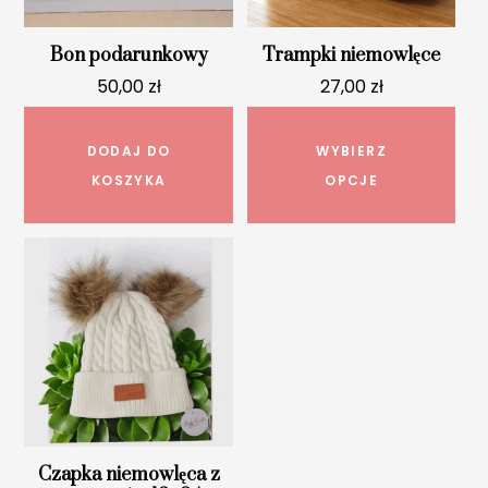
Bon podarunkowy
Trampki niemowlęce
50,00
zł
27,00
zł
Ten
pro
DODAJ DO
WYBIERZ
ma
KOSZYKA
OPCJE
wie
war
Opc
mo
wyb
na
str
pro
Czapka niemowlęca z