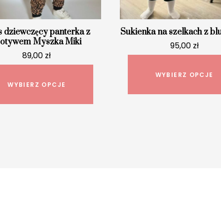
 dziewczęcy panterka z
Sukienka na szelkach z bl
otywem Myszka Miki
95,00
zł
89,00
zł
Ten
WYBIERZ OPCJE
produkt
WYBIERZ OPCJE
ma
wiele
wariantów.
Opcje
można
wybrać
na
stronie
produktu