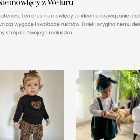
 Niemowlęcy z Weluru
riału, ten dres niemowlęcy to idealne rozwiązanie dla k
ewniają wygodę i swobodę ruchów. Dzięki oryginalnemu desi
y strój dla Twojego maluszka.