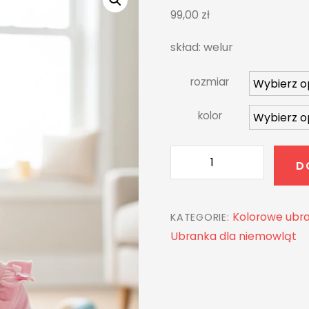
99,00
zł
skład: welur
rozmiar
kolor
ilość
D
Dres
welurowy
KASIA
Kolorowe ubra
KATEGORIE:
Ubranka dla niemowląt