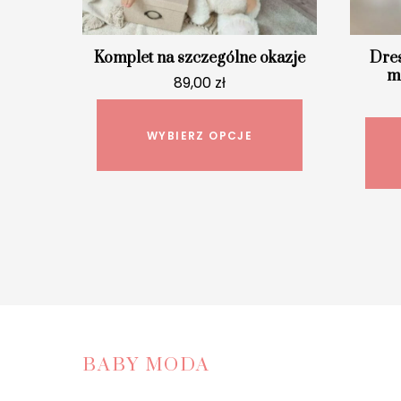
Komplet na szczególne okazje
Dres
m
89,00
zł
Ten
produkt
WYBIERZ OPCJE
ma
wiele
wariantów.
Opcje
można
wybrać
na
stronie
produktu
BABY MODA