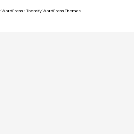
y
WordPress
•
Themify WordPress Themes
Back
To
Top