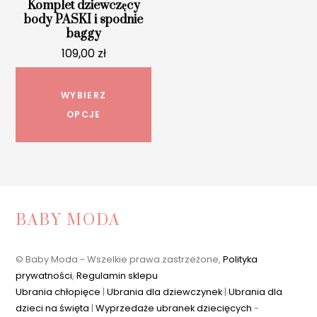
Komplet dziewczęcy
body PASKI i spodnie
baggy
109,00
zł
Ten
produkt
WYBIERZ
ma
OPCJE
wiele
wariantów.
Opcje
można
wybrać
BABY MODA
na
stronie
© Baby Moda - Wszelkie prawa zastrzeżone,
Polityka
produktu
prywatności
,
Regulamin sklepu
Ubrania chłopięce
|
Ubrania dla dziewczynek
|
Ubrania dla
dzieci na święta
|
Wyprzedaże ubranek dziecięcych
-