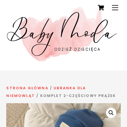
Cart
Skip
Men
to
content
STRONA GŁÓWNA
/
UBRANKA DLA
NIEMOWLĄT
/ KOMPLET 2-CZĘŚCIOWY PRĄŻEK