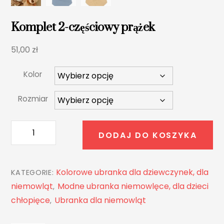
Komplet 2-częściowy prążek
51,00
zł
Kolor
Rozmiar
ilość
DODAJ DO KOSZYKA
Komplet
2-
częściowy
Kolorowe ubranka dla dziewczynek, dla
KATEGORIE:
prążek
niemowląt
Modne ubranka niemowlęce, dla dzieci
,
chłopięce
Ubranka dla niemowląt
,