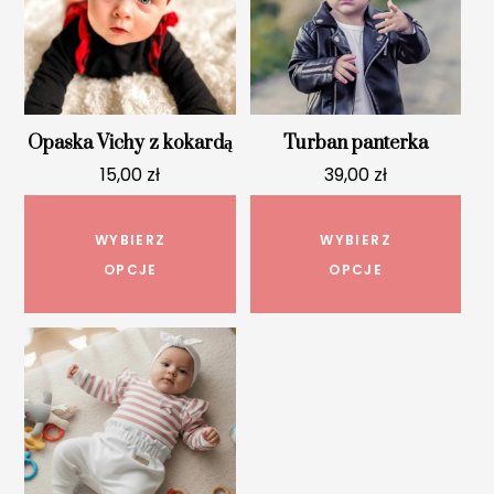
Opaska Vichy z kokardą
Turban panterka
15,00
zł
39,00
zł
Ten
Ten
produkt
pro
WYBIERZ
WYBIERZ
ma
ma
OPCJE
OPCJE
wiele
wie
wariantów.
war
Opcje
Opc
można
mo
wybrać
wyb
na
na
stronie
str