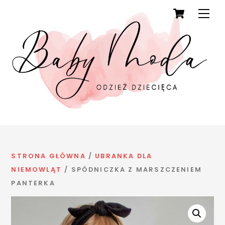
Cart
Skip
Men
to
content
STRONA GŁÓWNA
/
UBRANKA DLA
NIEMOWLĄT
/ SPÓDNICZKA Z MARSZCZENIEM
PANTERKA