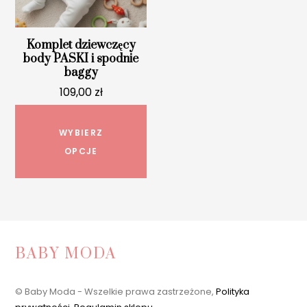
produktu
pro
Komplet dziewczęcy
body PASKI i spodnie
baggy
109,00
zł
Ten
produkt
WYBIERZ
ma
OPCJE
wiele
wariantów.
Opcje
można
wybrać
BABY MODA
na
stronie
© Baby Moda - Wszelkie prawa zastrzeżone,
Polityka
produktu