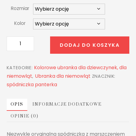
Rozmiar
Kolor
ilość
DODAJ DO KOSZYKA
Spódniczka
z
marszczeniem
Kolorowe ubranka dla dziewczynek, dla
KATEGORIE:
PANTERKA
niemowląt
Ubranka dla niemowląt
,
ZNACZNIK:
spódniczka panterka
OPIS
INFORMACJE DODATKOWE
OPINIE (0)
Niezwykle oryginalna spódniczka z marszczeniem