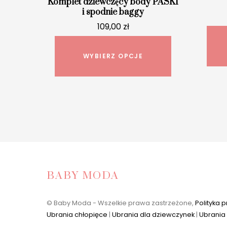
Komplet dziewczęcy body PASKI
i spodnie baggy
109,00
zł
Ten
produkt
WYBIERZ OPCJE
ma
wiele
wariantów.
Opcje
można
wybrać
na
stronie
BABY MODA
produktu
© Baby Moda - Wszelkie prawa zastrzeżone,
Polityka 
Ubrania chłopięce
|
Ubrania dla dziewczynek
|
Ubrania 