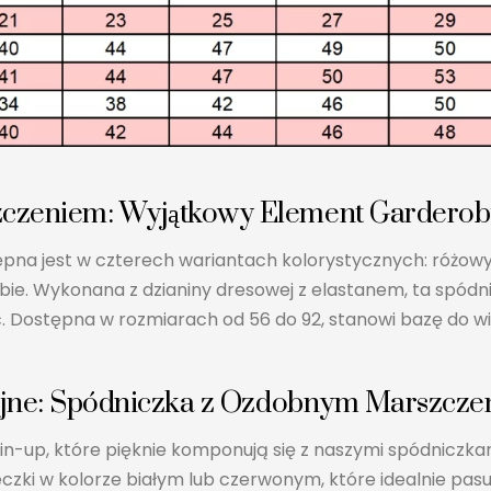
zeniem: Wyjątkowy Element Garderoby
 jest w czterech wariantach kolorystycznych: różowy, b
bie. Wykonana z dzianiny dresowej z elastanem, ta spódnic
 Dostępna w rozmiarach od 56 do 92, stanowi bazę do wiel
cyjne: Spódniczka z Ozdobnym Marszcz
pin-up, które pięknie komponują się z naszymi spódniczk
eczki w kolorze białym lub czerwonym, które idealnie pa