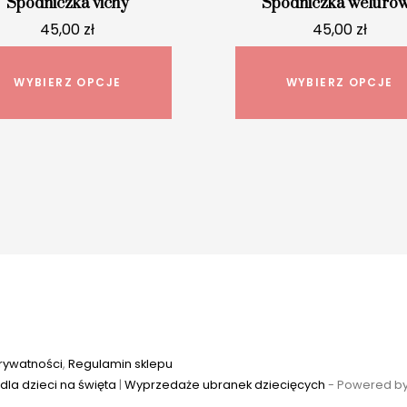
Spódniczka vichy
Spódniczka weluro
45,00
zł
45,00
zł
Ten
produkt
WYBIERZ OPCJE
WYBIERZ OPCJE
ma
wiele
wariantów.
Opcje
można
wybrać
na
stronie
produktu
prywatności
,
Regulamin sklepu
dla dzieci na święta
|
Wyprzedaże ubranek dziecięcych
-
Powered b