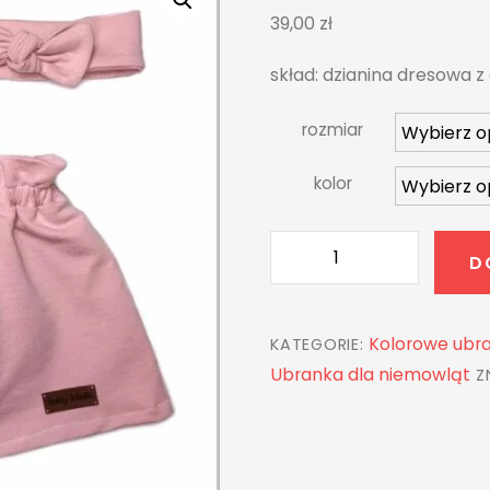
39,00
zł
skład: dzianina dresowa 
rozmiar
kolor
ilość
D
Spódniczka
z
ozdobnym
Kolorowe ubra
KATEGORIE:
marszczeniem
Ubranka dla niemowląt
Z