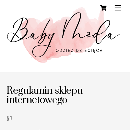
Cart
Skip
Men
to
content
Regulamin sklepu
internetowego
§ 1