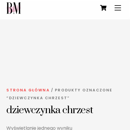
Cart
Men
Skip
to
STRONA GŁÓWNA
/ PRODUKTY OZNACZONE
content
“DZIEWCZYNKA CHRZEST”
dziewczynka chrzest
Wyświetlanie jednego wyniku