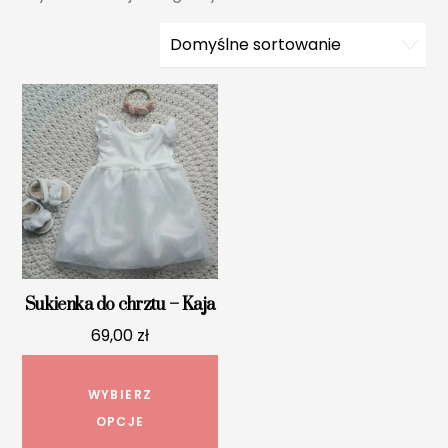
Sukienka do chrztu – Kaja
69,00
zł
Ten
produkt
WYBIERZ
ma
OPCJE