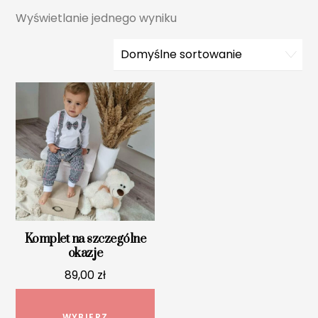
Wyświetlanie jednego wyniku
Komplet na szczególne
okazje
89,00
zł
Ten
produkt
WYBIERZ