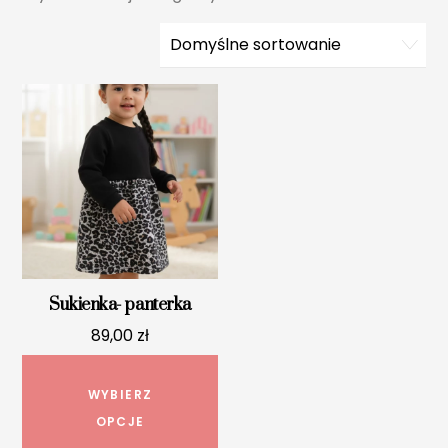
Sukienka- panterka
89,00
zł
Ten
produkt
WYBIERZ
ma
OPCJE