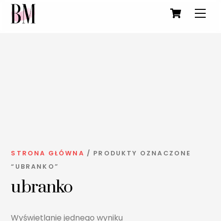
Cart
Men
Skip
to
STRONA GŁÓWNA
/ PRODUKTY OZNACZONE
content
“UBRANKO”
ubranko
Wyświetlanie jednego wyniku